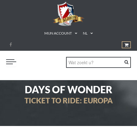
MIJN ACCOUNT
NL
BORD- & KAARTSPELLEN
DAYS OF WONDER
MAGIC: THE GATHERING
TICKET TO RIDE: EUROPA
MINIATUURSPELLEN
ACCESSOIRES
TCG
CADEAUBON