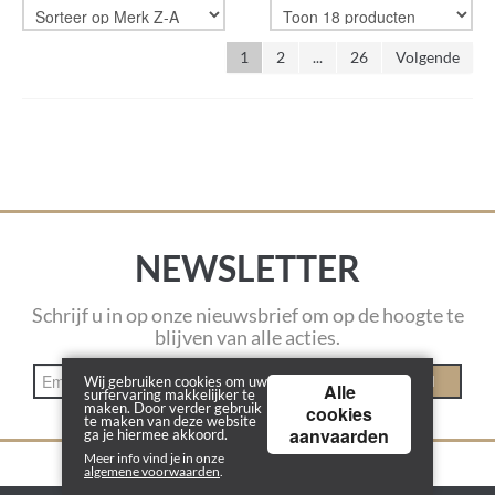
1
2
...
26
Volgende
NEWSLETTER
Schrijf u in op onze nieuwsbrief om op de hoogte te
blijven van alle acties.
INSCHRIJVEN
Wij gebruiken cookies om uw
Alle
surfervaring makkelijker te
maken. Door verder gebruik
cookies
te maken van deze website
aanvaarden
ga je hiermee akkoord.
Meer info vind je in onze
algemene voorwaarden
.