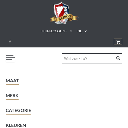
MIJN ACCOUNT
NL
BORD- & KAARTSPELLEN
MAAT
MAGIC: THE GATHERING
MERK
MINIATUURSPELLEN
ACCESSOIRES
CATEGORIE
TCG
KLEUREN
CADEAUBON