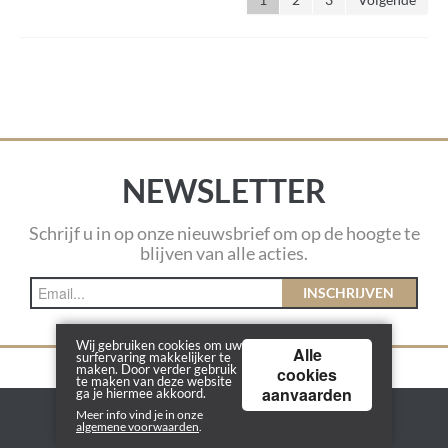
NEWSLETTER
Schrijf u in op onze nieuwsbrief om op de hoogte te
blijven van alle acties.
INSCHRIJVEN
Wij gebruiken cookies om uw
Alle
surfervaring makkelijker te
maken. Door verder gebruik
cookies
te maken van deze website
aanvaarden
ga je hiermee akkoord.
Meer info vind je in onze
KLANTENSERVICE
algemene voorwaarden
.