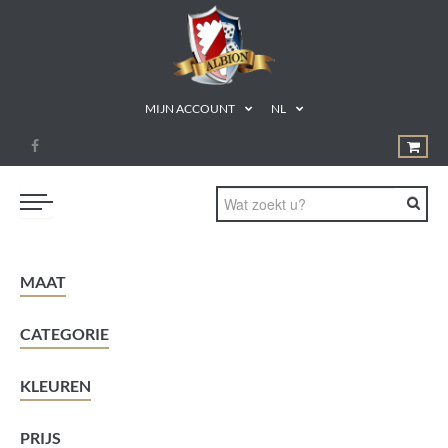
MIJN ACCOUNT
NL
BORD- & KAARTSPELLEN
MAAT
MAGIC: THE GATHERING
CATEGORIE
MINIATUURSPELLEN
ACCESSOIRES
KLEUREN
TCG
PRIJS
CADEAUBON