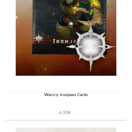
Warcry: Ironjawz Cards
6.50€