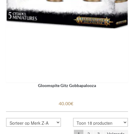
Gloomspite Gitz Gobbapalooza
40.00€
1
2
3
Volgende