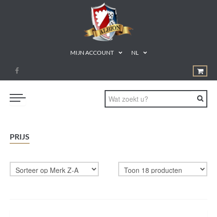
MIJN ACCOUNT
NL
BORD- & KAARTSPELLEN
PRIJS
MAGIC: THE GATHERING
MINIATUURSPELLEN
ACCESSOIRES
TCG
CADEAUBON