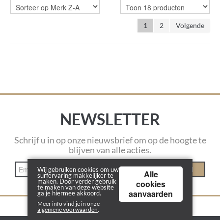
1
2
Volgende
NEWSLETTER
Schrijf u in op onze nieuwsbrief om op de hoogte te
blijven van alle acties.
INSCHRIJVEN
Wij gebruiken cookies om uw
Alle
surfervaring makkelijker te
maken. Door verder gebruik
cookies
te maken van deze website
aanvaarden
ga je hiermee akkoord.
Meer info vind je in onze
algemene voorwaarden
.