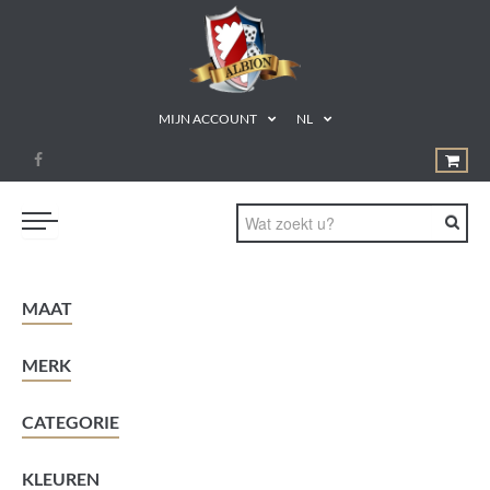
MIJN ACCOUNT
NL
BORD- & KAARTSPELLEN
MAAT
MAGIC: THE GATHERING
MERK
MINIATUURSPELLEN
ACCESSOIRES
CATEGORIE
TCG
KLEUREN
CADEAUBON