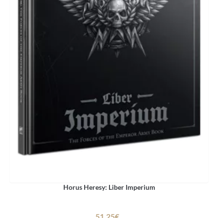
Horus Heresy: Liber Imperium
51.25€